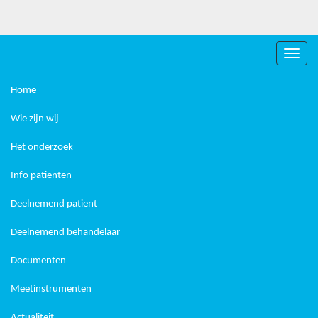
Toggle
naviga
Home
Wie zijn wij
Het onderzoek
Info patiënten
Deelnemend patient
Deelnemend behandelaar
Documenten
Meetinstrumenten
Actualiteit